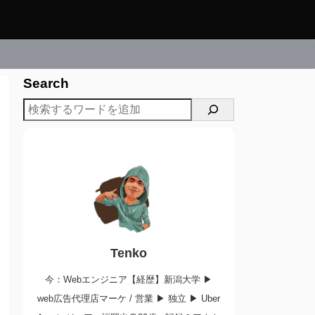
Search
Tenko
今：Webエンジニア【経歴】新潟大学 ▶︎
web広告代理店マーケ / 営業 ▶︎ 独立 ▶︎ Uber