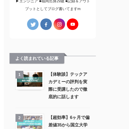
▶︎エンジニア ■福岡出身29歳 ■記録＆アウト
プットとしてブログ書いてますm
よく読まれている記事
【体験談】テックア
1
カデミーの評判を実
際に受講したので徹
底的に話します
【超効率】6ヶ月で偏
2
差値35から国立大学